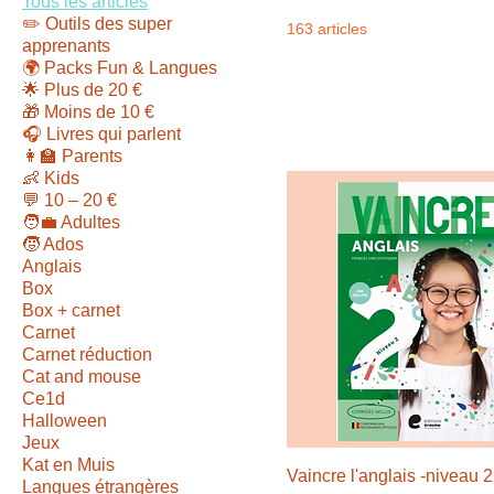
Tous les articles
✏️ Outils des super
163 articles
apprenants
🌍 Packs Fun & Langues
🌟 Plus de 20 €
🎁 Moins de 10 €
🎧 Livres qui parlent
👩‍🏫 Parents
👶 Kids
💬 10 – 20 €
🧑‍💼 Adultes
🧒 Ados
Anglais
Box
Box + carnet
Carnet
Carnet réduction
Cat and mouse
Ce1d
Halloween
Jeux
Kat en Muis
Vaincre l'anglais -niveau 2
Langues étrangères