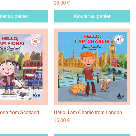
Prix
16,00 €
ter au panier
Ajouter au panier
iona from Scotland
Hello, I am Charlie from London
Prix
16,00 €