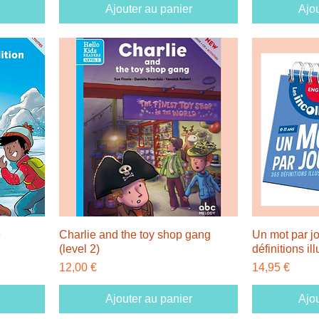
Ajouter au panier
Ajou
e
Charlie and the toy shop gang
Un mot par jo
(level 2)
définitions il
Prix
Prix
12,00 €
14,95 €
Ajouter au panier
Ajou