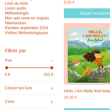
Prix
8,95 €
Livre du mois
Livres audio
Méthodologie
Ajouter au panier
Mon ado rame en anglais
Néerlandais
Rentrée septembre 2024
Vidéos Méthodologiques
Filtrer par
Prix
0 €
101 €
Choisir ton livre
Hello, I Am Molly from Irel
Activiteitenboek - Basic
Prix
16,00 €
Color
Activity Book - Basic