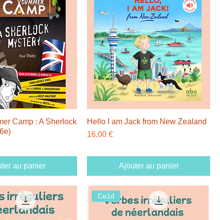
er Camp : A Sherlock
Hello I am Jack from New Zealand
6e)
Prix
16,00 €
ter au panier
Ajouter au panier
Ce1d