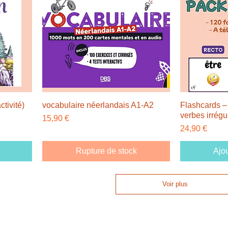
ctivité)
vocabulaire néerlandais A1-A2
Flashcards 
verbes irrégu
Prix
15,90 €
Prix
24,90 €
Rupture de stock
Ajou
Voir plus