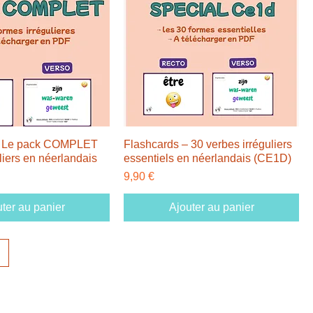
– Le pack COMPLET
Flashcards – 30 verbes irréguliers
liers en néerlandais
essentiels en néerlandais (CE1D)
Prix
9,90 €
ter au panier
Ajouter au panier