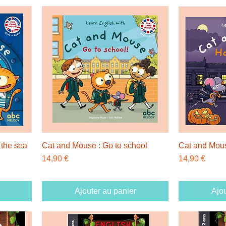
 the sea
Cat and Mouse : Go to school
Cat and Mou
Prix
Prix
14,90 €
14,90 €
Ajouter au panier
Ajou