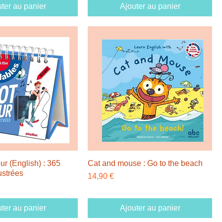
ter au panier
Ajouter au panier
ur (English) : 365
Cat and mouse : Go to the beach
lustrées
Prix
14,90 €
ter au panier
Ajouter au panier