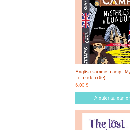
English summer camp : My
in London (6e)
Prix
6,00 €
Ajouter au panier