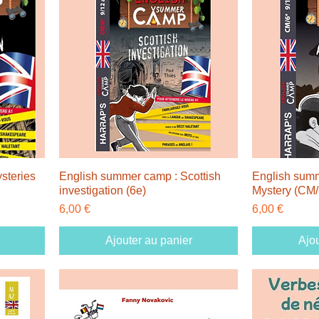
steries
English summer camp : Scottish
English summ
investigation (6e)
Mystery (CM/
Prix
Prix
6,00 €
6,00 €
Ajouter au panier
Ajou