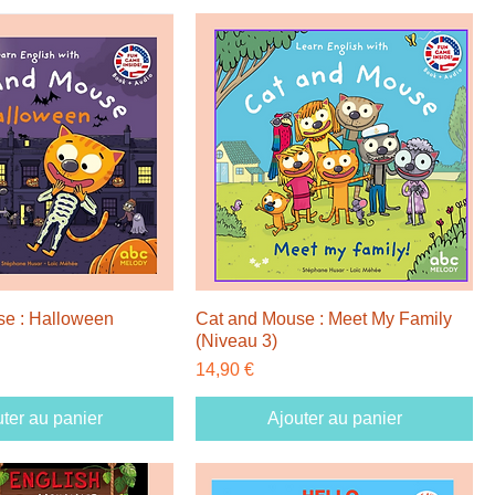
se : Halloween
Cat and Mouse : Meet My Family
(Niveau 3)
Prix
14,90 €
ter au panier
Ajouter au panier