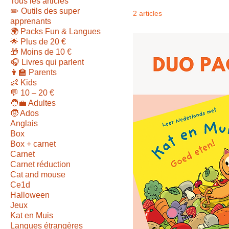
Tous les articles
✏️ Outils des super
2 articles
apprenants
🌍 Packs Fun & Langues
🌟 Plus de 20 €
🎁 Moins de 10 €
🎧 Livres qui parlent
👩‍🏫 Parents
👶 Kids
💬 10 – 20 €
🧑‍💼 Adultes
🧒 Ados
Anglais
Box
Box + carnet
Carnet
Carnet réduction
Cat and mouse
Ce1d
Halloween
Jeux
Kat en Muis
Langues étrangères