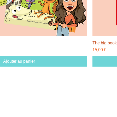
The big book
Prix
15,00 €
Ajouter au panier