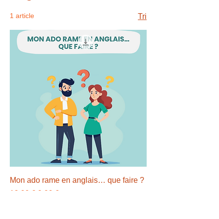
1 article
Tri
Mon ado rame en anglais… que faire ?
Prix original
Prix promotionnel
12,00 €
9,00 €
Ajouter au panier