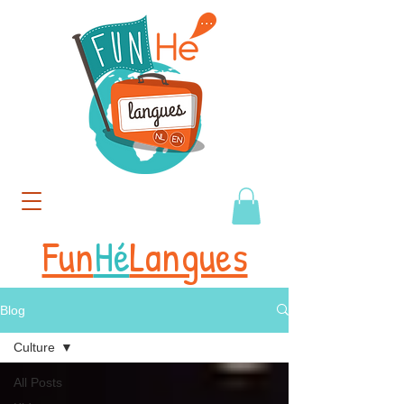
Fun
Hé
Langues
Blog
Culture
All Posts