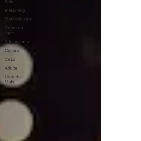
Kids
e-learning
Méthodologie
Cours en
ligne
Adolescents
Culture
Ce1d
Adulte
Livre du
Mois