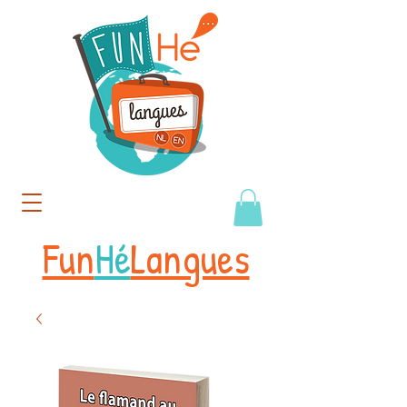
Fun
Hé
Langues