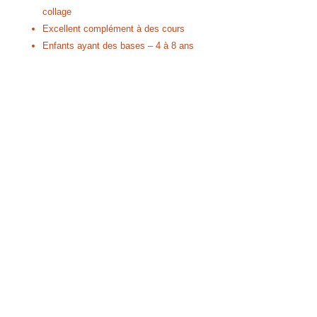
collage
Excellent complément à des cours
Enfants ayant des bases – 4 à 8 ans
Présence d’un adulte recommandée
Réponses et liste de vocabulaire
inclus
Crée par l'école
LudiLingua
Conditions générales de vente
© 2016 FunHéLangues. Créé avec
Wix.com