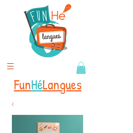
Fun
Hé
Langues