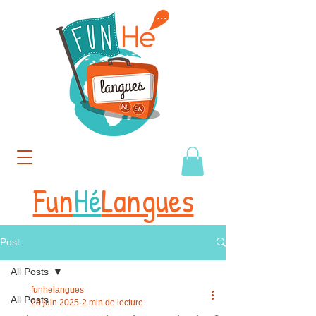
Fun
Hé
Langues
Post
All Posts
funhelangues
All Posts
28 juin 2025
2 min de lecture