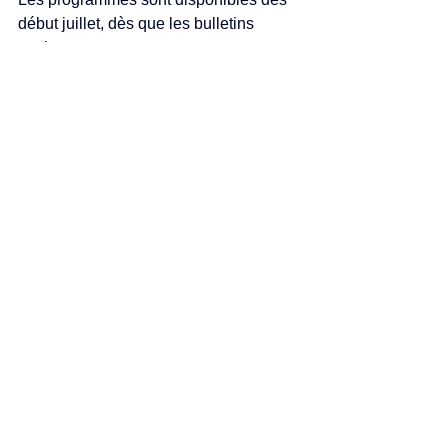
début juillet, dès que les bulletins 
tombent.
💬 Besoin de conseils ? Écrivez à Miss 
Hélène pour choisir la formule la plus 
adaptée.📩 [Formulaire de contact ou 
bouton WhatsApp]
📲 Suivez aussi mon compte Instagram 
et TikTok pour des conseils gratuits et 
motivants: @funhelangues 
@misshelene