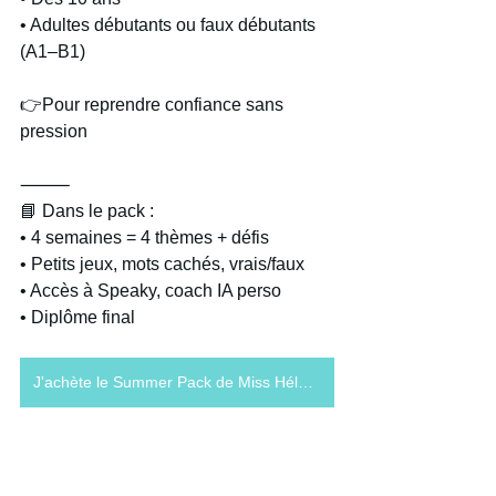
• Adultes débutants ou faux débutants 
(A1–B1) 
👉Pour reprendre confiance sans 
pression 
⸻ 
📘 Dans le pack : 
• 4 semaines = 4 thèmes + défis 
• Petits jeux, mots cachés, vrais/faux 
• Accès à Speaky, coach IA perso 
• Diplôme final
J'achète le Summer Pack de Miss Hélène