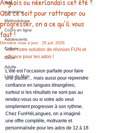
Anglais ou néerlandais cet été ?
Kids
Que ce soit pour rattraper ou
e-learning
progresser, on a ce qu’il vous
Méthodologie
Cours en ligne
faut !
Adolescents
Dernière mise à jour :
25 juil. 2025
Culture
Voici notre solution de révision FUN et 
efficace pour les ados !
Ce1d
Adulte
L’été est l’occasion parfaite pour faire 
Livre du Mois
une pause… mais aussi pour reprendre 
confiance en langues étrangères, 
surtout si les résultats ne sont pas au 
rendez-vous ou si votre ado veut 
simplement progresser à son rythme.
Chez FunHéLangues, on a imaginé 
une offre complète, motivante et 
personnalisée pour les ados de 12 à 18 