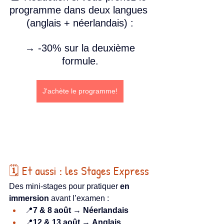
programme dans deux langues 
(anglais + néerlandais) :
 → -30% sur la deuxième 
formule.
J'achète le programme!
🗓️ Et aussi : les Stages Express
Des mini-stages pour pratiquer 
en 
immersion
 avant l’examen :
📍
7 & 8 août
 → 
Néerlandais
📍
12 & 13 août
 → 
Anglais