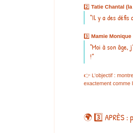
2️⃣ 
Tatie Chantal (l
“Il y a des défi
3️⃣ 
Mamie Monique (
“Moi à son âge, 
!”
👉 L’objectif : montr
exactement comme le
🌍 3️⃣ APRÈS : 