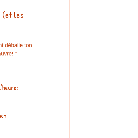
(et les 
t déballe ton 
uvre! "
'heure:
 en 