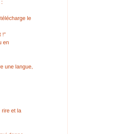
 :
télécharge le 
 !”
u en 
re une langue, 
rire et la 