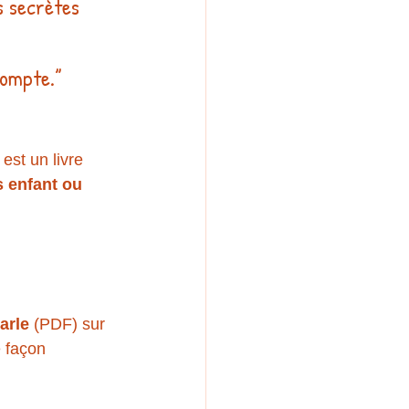
s secrètes 
compte.”
est un livre 
s enfant ou 
arle
 (PDF) sur 
 façon 