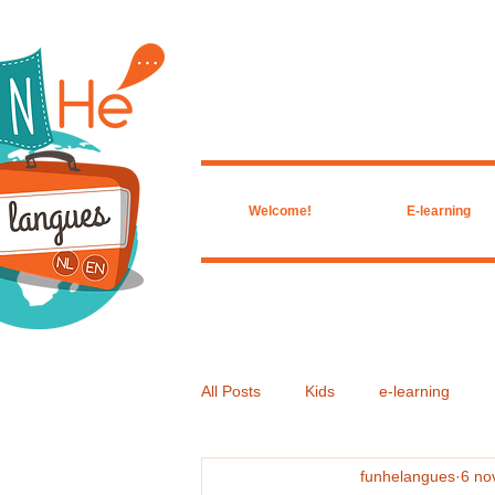
Welcome!
E-learning
All Posts
Kids
e-learning
funhelangues
6 no
Livre du Mois