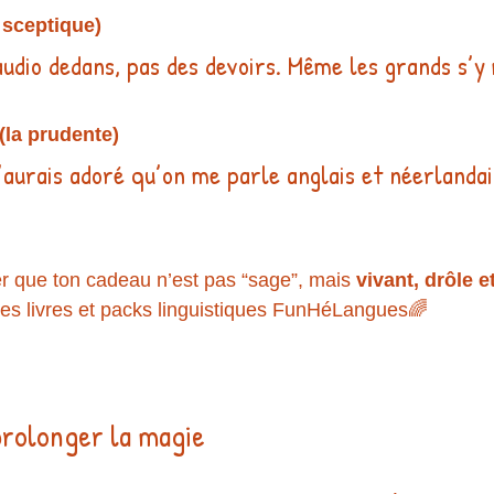
a sceptique)
s audio dedans, pas des devoirs. Même les grands s’y
la prudente)
j’aurais adoré qu’on me parle anglais et néerland
er que ton cadeau n’est pas “sage”, mais 
vivant, drôle et
s livres et packs linguistiques FunHéLangues🌈
prolonger la magie