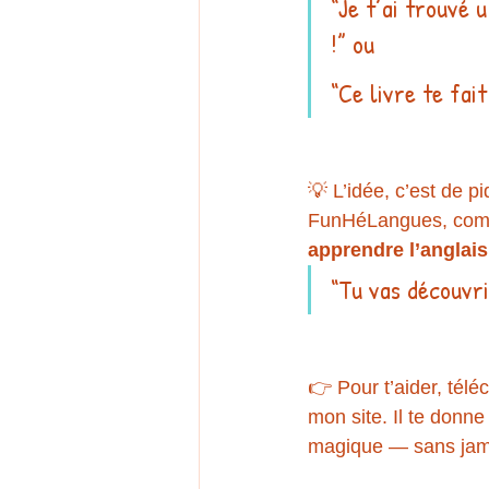
“Je t’ai trouvé 
!” ou
“Ce livre te fai
💡 L’idée, c’est de pi
FunHéLangues, co
apprendre l’anglais
“Tu vas découvri
👉 Pour t’aider, télé
mon site. Il te donn
magique — sans jama