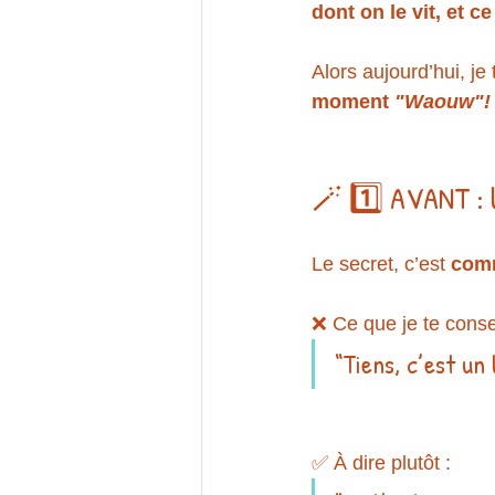
dont on le vit, et c
Alors aujourd’hui, je
moment 
"Waouw"!
🪄 1️⃣ AVANT : l
Le secret, c’est 
comm
❌ Ce que je te conseil
“Tiens, c’est un
✅ À dire plutôt :