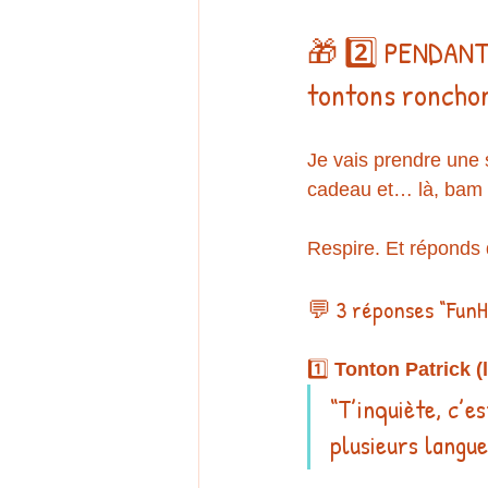
🎁 2️⃣ PENDANT 
tontons roncho
Je vais prendre une 
cadeau et… là, bam ..
Respire. Et réponds 
💬 3 réponses “FunH
1️⃣ 
Tonton Patrick (
“T’inquiète, c’e
plusieurs langue