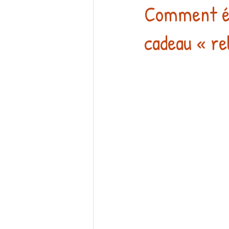
Comment év
cadeau « re