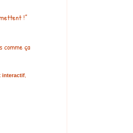
 mettent !”
ais comme ça 
 interactif
, 