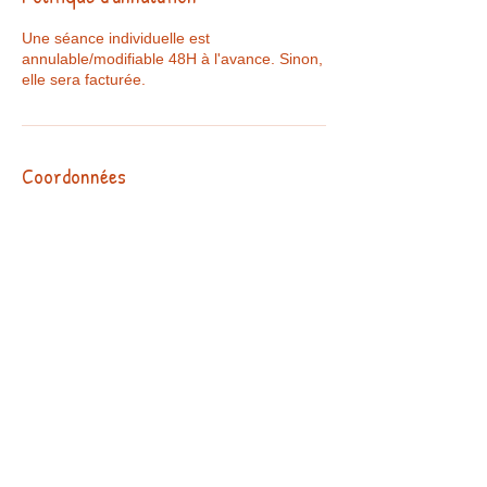
Une séance individuelle est
annulable/modifiable 48H à l'avance. Sinon,
elle sera facturée.
Coordonnées
+ 0498316034
helene@funhelangues.be
FunHéLangues, Chaussée de Mons 39,
Soignies, Belgique
Conditions générales de vente