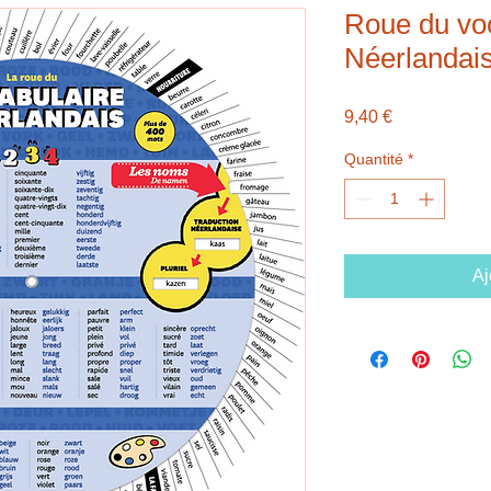
Roue du vo
Néerlandai
Prix
9,40 €
Quantité
*
Aj