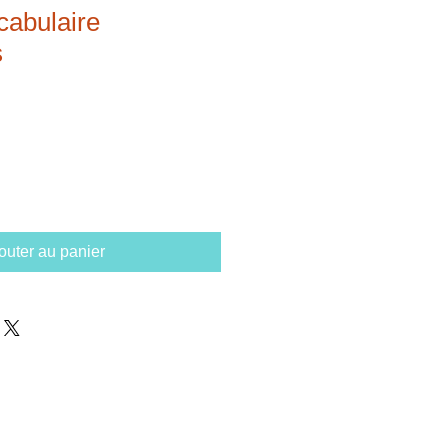
cabulaire
s
outer au panier