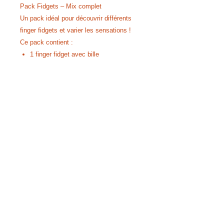
Pack Fidgets – Mix complet
Un pack idéal pour découvrir différents
finger fidgets et varier les sensations !
Ce pack contient :
1 finger fidget avec bille
1 finger fidget serpent
1 finger fidget roue
Parfait pour la concentration, la détente
et le jeu anti-stress, à utiliser partout au
quotidien.
Conditions générales de vente
© 2016 FunHéLangues. Créé avec
Wix.com