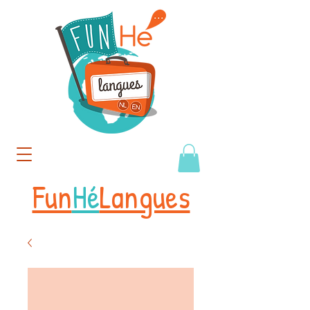
Fun
Hé
Langues