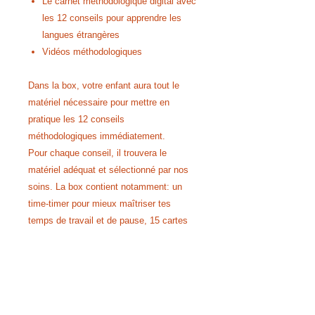
Le carnet méthodologique digital avec
les 12 conseils pour apprendre les
langues étrangères
Vidéos méthodologiques
Dans la box, votre enfant aura tout le
matériel nécessaire pour mettre en
pratique les 12 conseils
méthodologiques immédiatement.
Pour chaque conseil, il trouvera le
matériel adéquat et sélectionné par nos
soins. La box contient notamment: un
time-timer pour mieux maîtriser tes
temps de travail et de pause, 15 cartes
de domino, plus de 100 post-it, 100 flash-
cards personalisables et des exemples
d'images mentales.
Grâce à ce pack, vous offrez une aide