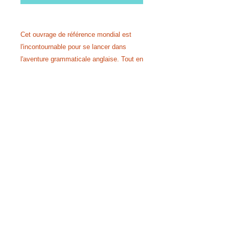
Cet ouvrage de référence mondial est
l'incontournable pour se lancer dans
l'aventure grammaticale anglaise. Tout en
couleurs, avec des explications très
claires et des exercices qui ne prennent
pas la tête, et des petits extras rigolos
pour pimenter le tout, c'est le compagnon
rêvé pour s'éclater en apprenant.
Conditions générales de vente