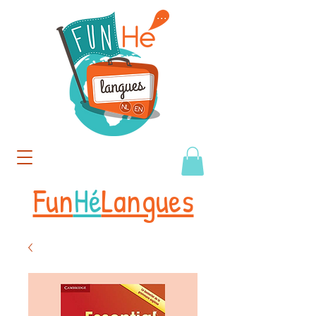
Fun
Hé
Langues