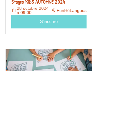
Stages KIDS AUTOMNE 2024
28 octobre 2024 
FunHéLangues
à 09:00
S'inscrire
Stages KIDS JANVIER 2025
2 janvier 2025 à 
FunHéLangues
09:00
S'inscrire