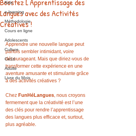
Boostez L'Apprentissage des
Kids
Langues avec des Activités
e-learning
Créatives !
Méthodologie
Cours en ligne
Adolescents
Apprendre une nouvelle langue peut 
Culture
parfois sembler intimidant, voire 
décourageant. Mais que diriez-vous de 
Ce1d
transformer cette expérience en une 
Adulte
aventure amusante et stimulante grâce 
Livre du Mois
à des activités créatives ?
Chez 
FunHéLangues
, nous croyons 
fermement que la créativité est l’une 
des clés pour rendre l’apprentissage 
des langues plus efficace et, surtout, 
plus agréable.