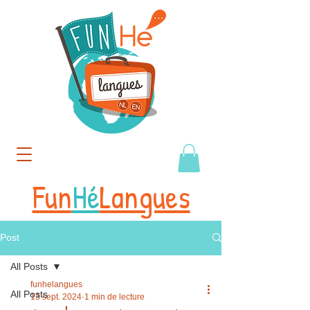
Fun
Hé
Langues
Post
All Posts
funhelangues
All Posts
13 sept. 2024
1 min de lecture