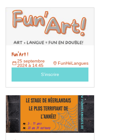
Fun'Art !
25 septembre 
FunHéLangues
2024 à 14:45
S'inscrire