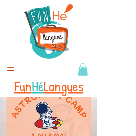
Fun
Hé
Langues