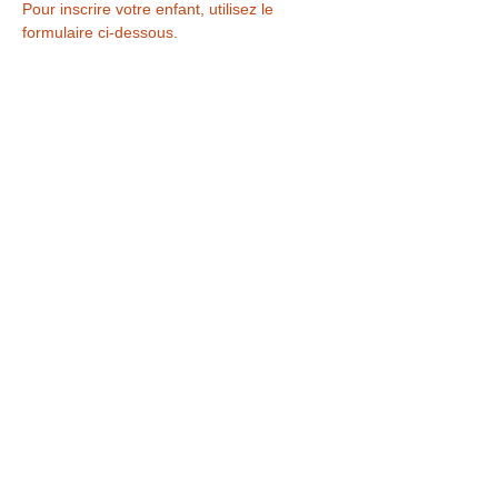
Pour inscrire votre enfant, utilisez le 
formulaire ci-dessous. 
Mission Espace - 
Astronaute!
Afficher plus
Partager cet événement