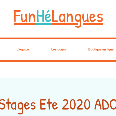
Fun
Hé
Langues
L'équipe
Les cours
Boutique en ligne
Stages Ete 2020 AD