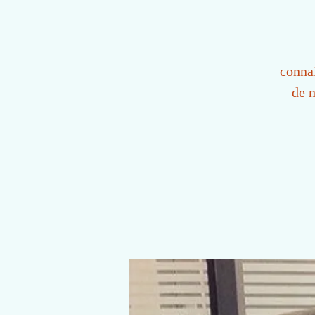
connai
de n