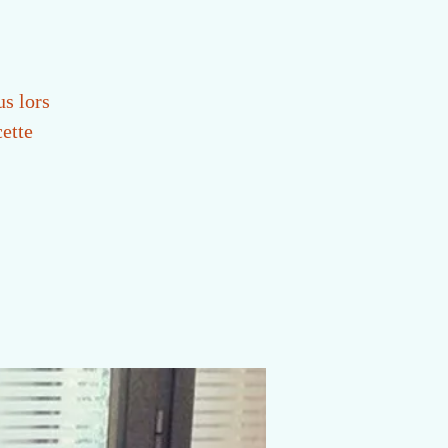
us lors
cette