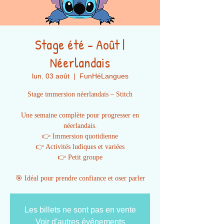
Stage été - Août |
Néerlandais
lun. 03 août
  |  
FunHéLangues
Stage immersion néerlandais – Stitch
Une semaine complète pour progresser en
néerlandais.
👉 Immersion quotidienne
👉 Activités ludiques et variées
👉 Petit groupe
🎯 Idéal pour prendre confiance et oser parler
Les billets ne sont pas en vente
Voir d'autres événements