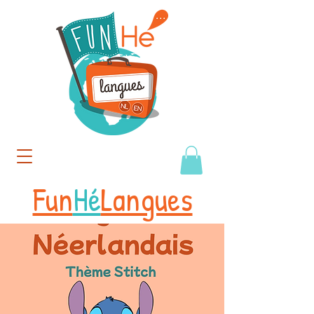
Fun
Hé
Langues