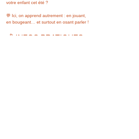
votre enfant cet été ?
💬 Ici, on apprend autrement : en jouant, 
en bougeant… et surtout en osant parler !
💰 INFOS PRATIQUES
🕘 Activités : 9h – 16h
🕗 Garderie : 8h – 18h
Afficher plus
Partager cet événement