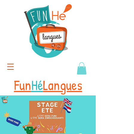
Fun
Hé
Langues