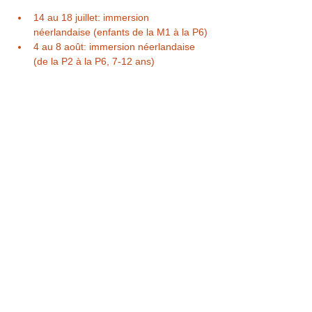
14 au 18 juillet: immersion 
néerlandaise (enfants de la M1 à la P6)
4 au 8 août: immersion néerlandaise 
(de la P2 à la P6, 7-12 ans)
Afficher plus
Billets
Vente expirée
Type de billet
Garderie / période
Plus d'info
Prix
2,00 €