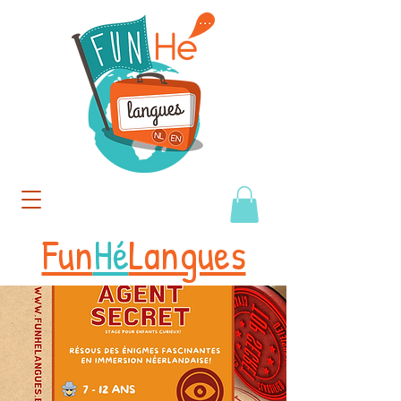
Fun
Hé
Langues