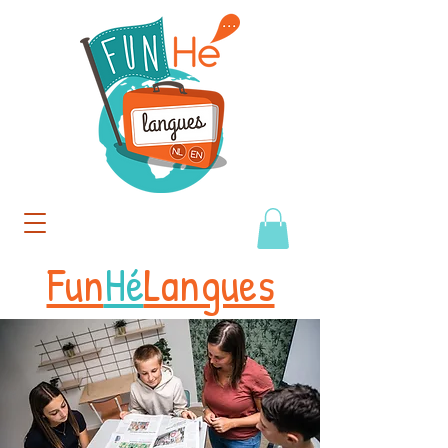
Fun
Hé
Langues