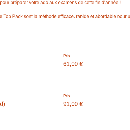
ur préparer votre ado aux examens de cette fin d’année !
e Top Pack sont la méthode efficace, rapide et abordable pour u
s de votre ado! Pourquoi?
e dernière minute,
der pour la 20e fois qu’il étudie ses TPs
ête inutiles avec votre ado
lle de l'examen
Prix
her pendant 30 minutes (et encore!) des exercices récapitulatifs 
61,00 €
 pour réellement aider votre ado et le soulager dans son é
Prix
d)
91,00 €