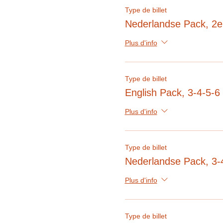
1e: sur demande
Type de billet
1-2e LM1 + 3e LM2: 14
Nederlandse Pack, 2e
3-4e LM1 + 5-6e LM2: 
5-6e LM1: sur deman
Plus d'info
NEERLANDAIS
1e: sur demande
Type de billet
2e (préparation au CE1
English Pack, 3-4-5-6
3-4e LM1 et 5-6e LM2: 
5-6e LM1: sur deman
Plus d'info
LM1 = début de l'apprentis
Type de billet
LM2 = début de l'apprentis
Nederlandse Pack, 3-
Plus d'info
Les formules FunHéLang
Type de billet
rencontre avec l'anim