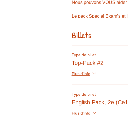
Nous pouvons VOUS aider po
Le pack Special Exam’s et l
examens et différents bilan
Billets
Evitez les questions d
Evitez de devoir deman
Evitez des prises de t
Evitez le stress la vei
Type de billet
Evitez de devoir cherc
Top-Pack #2
Les Special Exam’s sont là
Plus d'info
Alors… Prêt ? Partez!
Type de billet
English Pack, 2e (Ce1
Horaire des formules:
Plus d'info
ANGLAIS