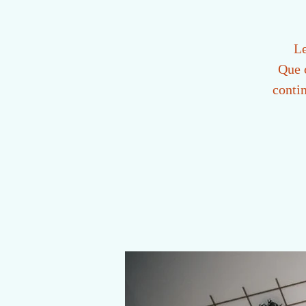
Le
Que c
conti