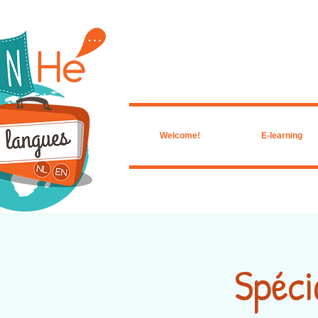
Welcome!
E-learning
Spéci