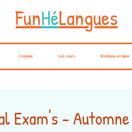
Fun
Hé
Langues
L'équipe
Les cours
Boutique en ligne
al Exam's - Automn