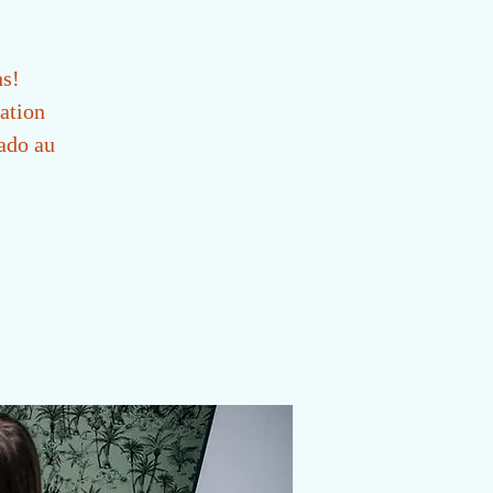
ns!
uation
ado au