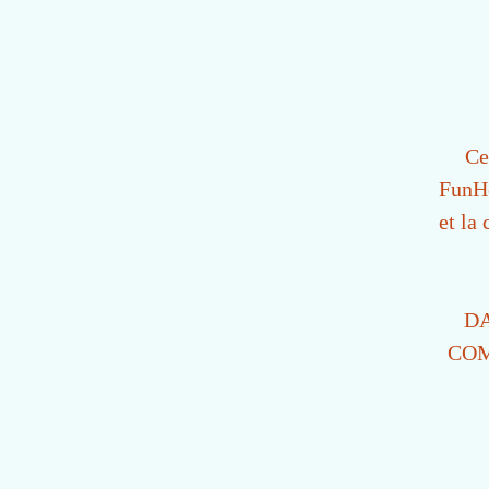
Ce
FunHé
et la
DA
COM