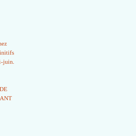
hez
nitifs
-juin.
 DE
FANT