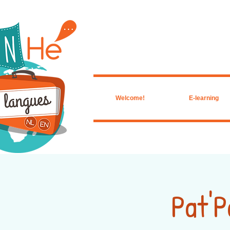
Welcome!
E-learning
Pat'P