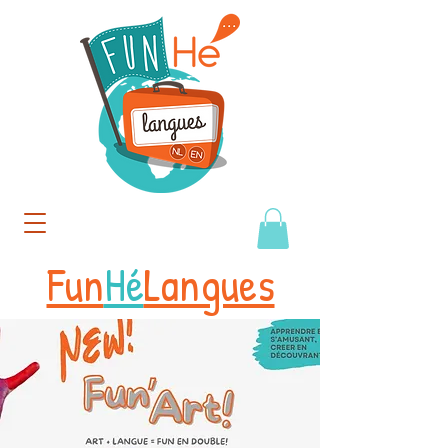
Fun
Hé
Langues