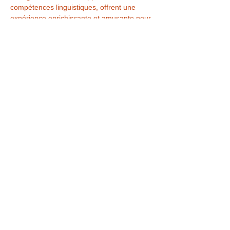
compétences linguistiques, offrent une 
expérience enrichissante et amusante pour 
les enfants de 
6 à 11 ans
!
Les informations pratiques:
Afficher plus
Partager cet événement
Conditions générales de vente