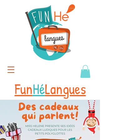
Fun
Hé
Langues