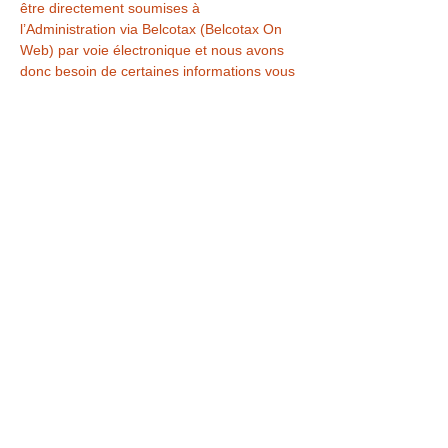
être directement soumises à 
l’Administration via Belcotax (Belcotax On 
Web) par voie électronique et nous avons 
donc besoin de certaines informations vous 
concernant.
Afin de pouvoir vous faire bénéficier de la 
déduction fiscale des frais de garde de 
votre enfant pour l’année 2023, nous avons 
obligatoirement 
besoin:
 du numéro national de votre enfant,
de la date de naissance de votre 
enfant,
Afficher plus
Partager cet événement