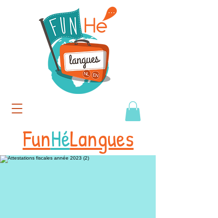
Fun
Hé
Langues