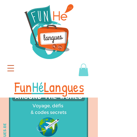
Fun
Hé
Langues